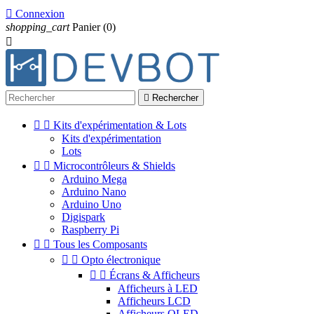

Connexion
shopping_cart
Panier
(0)


Rechercher


Kits d'expérimentation & Lots
Kits d'expérimentation
Lots


Microcontrôleurs & Shields
Arduino Mega
Arduino Nano
Arduino Uno
Digispark
Raspberry Pi


Tous les Composants


Opto électronique


Écrans & Afficheurs
Afficheurs à LED
Afficheurs LCD
Afficheurs OLED