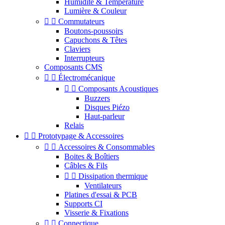
Humidité & Température
Lumière & Couleur


Commutateurs
Boutons-poussoirs
Capuchons & Têtes
Claviers
Interrupteurs
Composants CMS


Électromécanique


Composants Acoustiques
Buzzers
Disques Piézo
Haut-parleur
Relais


Prototypage & Accessoires


Accessoires & Consommables
Boites & Boîtiers
Câbles & Fils


Dissipation thermique
Ventilateurs
Platines d'essai & PCB
Supports CI
Visserie & Fixations


Connectique