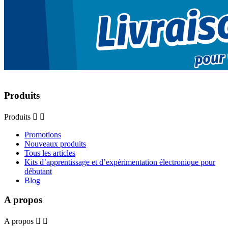
Produits
Produits


Promotions
Nouveaux produits
Tous les articles
Kits d’apprentissage et d’expérimentation électronique pour
débutant
Blog
A propos
A propos

