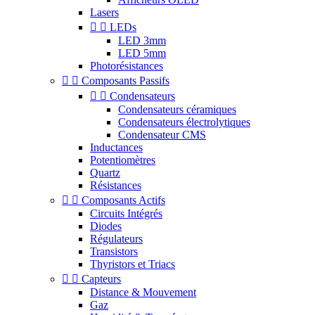
Lasers


LEDs
LED 3mm
LED 5mm
Photorésistances


Composants Passifs


Condensateurs
Condensateurs céramiques
Condensateurs électrolytiques
Condensateur CMS
Inductances
Potentiomètres
Quartz
Résistances


Composants Actifs
Circuits Intégrés
Diodes
Régulateurs
Transistors
Thyristors et Triacs


Capteurs
Distance & Mouvement
Gaz