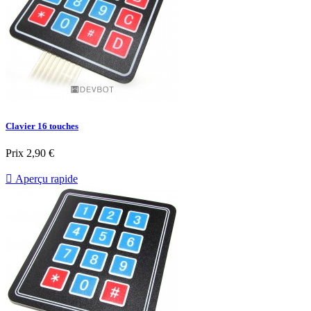
Clavier 16 touches
Prix
2,90 €

Aperçu rapide