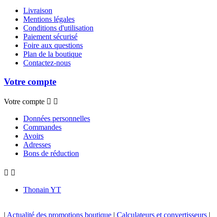
Livraison
Mentions légales
Conditions d'utilisation
Paiement sécurisé
Foire aux questions
Plan de la boutique
Contactez-nous
Votre compte
Votre compte


Données personnelles
Commandes
Avoirs
Adresses
Bons de réduction


Thonain YT
|
Actualité des promotions boutique
|
Calculateurs et convertisseurs
|