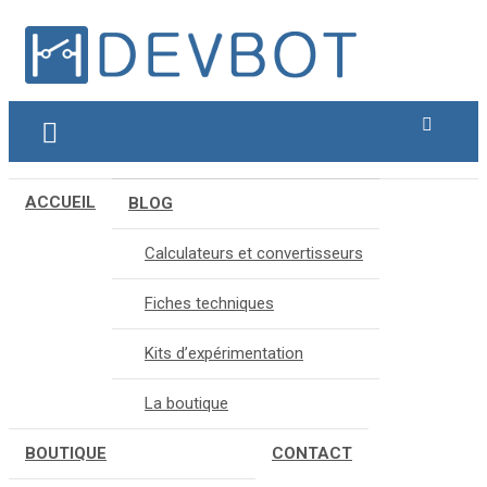
A
l
l
e
Blog & Ressources
Hdevbot.fr
r
a
u
c
o
ACCUEIL
BLOG
n
t
Calculateurs et convertisseurs
e
n
Fiches techniques
u
Kits d’expérimentation
La boutique
BOUTIQUE
CONTACT