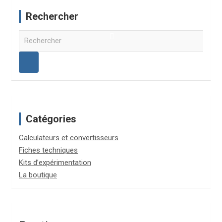
Rechercher
R
e
c
h
e
r
c
h
Catégories
e
r
Calculateurs et convertisseurs
Fiches techniques
Kits d’expérimentation
La boutique