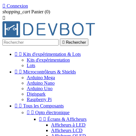

Connexion
shopping_cart
Panier
(0)


Rechercher


Kits d'expérimentation & Lots
Kits d'expérimentation
Lots


Microcontrôleurs & Shields
Arduino Mega
Arduino Nano
Arduino Uno
Digispark
Raspberry Pi


Tous les Composants


Opto électronique


Écrans & Afficheurs
Afficheurs à LED
Afficheurs LCD
Afficheurs OLED