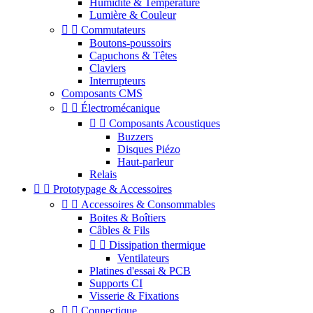
Humidité & Température
Lumière & Couleur


Commutateurs
Boutons-poussoirs
Capuchons & Têtes
Claviers
Interrupteurs
Composants CMS


Électromécanique


Composants Acoustiques
Buzzers
Disques Piézo
Haut-parleur
Relais


Prototypage & Accessoires


Accessoires & Consommables
Boites & Boîtiers
Câbles & Fils


Dissipation thermique
Ventilateurs
Platines d'essai & PCB
Supports CI
Visserie & Fixations


Connectique