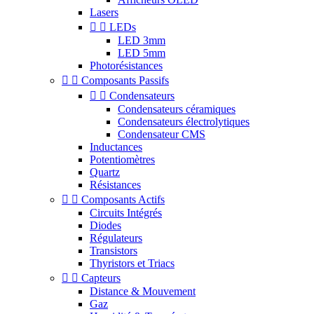
Lasers


LEDs
LED 3mm
LED 5mm
Photorésistances


Composants Passifs


Condensateurs
Condensateurs céramiques
Condensateurs électrolytiques
Condensateur CMS
Inductances
Potentiomètres
Quartz
Résistances


Composants Actifs
Circuits Intégrés
Diodes
Régulateurs
Transistors
Thyristors et Triacs


Capteurs
Distance & Mouvement
Gaz