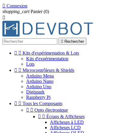

Connexion
shopping_cart
Panier
(0)


Rechercher


Kits d'expérimentation & Lots
Kits d'expérimentation
Lots


Microcontrôleurs & Shields
Arduino Mega
Arduino Nano
Arduino Uno
Digispark
Raspberry Pi


Tous les Composants


Opto électronique


Écrans & Afficheurs
Afficheurs à LED
Afficheurs LCD
Afficheurs OLED