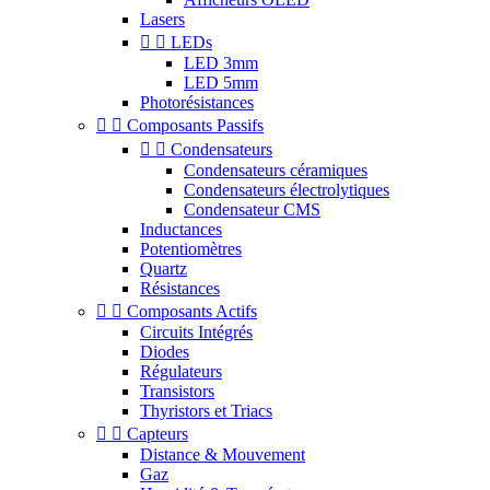
Lasers


LEDs
LED 3mm
LED 5mm
Photorésistances


Composants Passifs


Condensateurs
Condensateurs céramiques
Condensateurs électrolytiques
Condensateur CMS
Inductances
Potentiomètres
Quartz
Résistances


Composants Actifs
Circuits Intégrés
Diodes
Régulateurs
Transistors
Thyristors et Triacs


Capteurs
Distance & Mouvement
Gaz