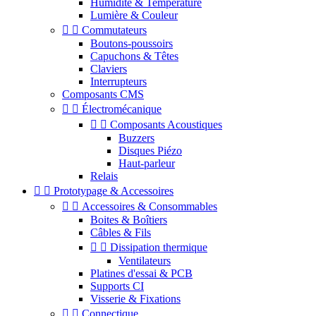
Humidité & Température
Lumière & Couleur


Commutateurs
Boutons-poussoirs
Capuchons & Têtes
Claviers
Interrupteurs
Composants CMS


Électromécanique


Composants Acoustiques
Buzzers
Disques Piézo
Haut-parleur
Relais


Prototypage & Accessoires


Accessoires & Consommables
Boites & Boîtiers
Câbles & Fils


Dissipation thermique
Ventilateurs
Platines d'essai & PCB
Supports CI
Visserie & Fixations


Connectique