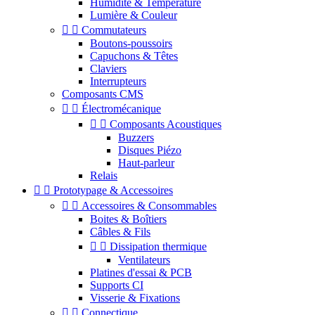
Humidité & Température
Lumière & Couleur


Commutateurs
Boutons-poussoirs
Capuchons & Têtes
Claviers
Interrupteurs
Composants CMS


Électromécanique


Composants Acoustiques
Buzzers
Disques Piézo
Haut-parleur
Relais


Prototypage & Accessoires


Accessoires & Consommables
Boites & Boîtiers
Câbles & Fils


Dissipation thermique
Ventilateurs
Platines d'essai & PCB
Supports CI
Visserie & Fixations


Connectique