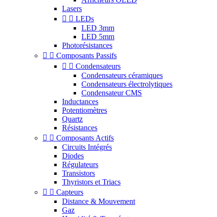
Lasers


LEDs
LED 3mm
LED 5mm
Photorésistances


Composants Passifs


Condensateurs
Condensateurs céramiques
Condensateurs électrolytiques
Condensateur CMS
Inductances
Potentiomètres
Quartz
Résistances


Composants Actifs
Circuits Intégrés
Diodes
Régulateurs
Transistors
Thyristors et Triacs


Capteurs
Distance & Mouvement
Gaz