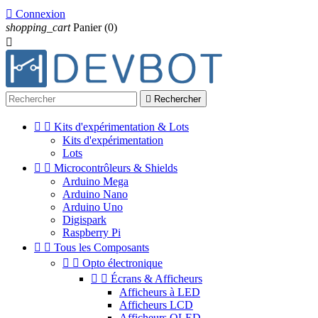

Connexion
shopping_cart
Panier
(0)


Rechercher


Kits d'expérimentation & Lots
Kits d'expérimentation
Lots


Microcontrôleurs & Shields
Arduino Mega
Arduino Nano
Arduino Uno
Digispark
Raspberry Pi


Tous les Composants


Opto électronique


Écrans & Afficheurs
Afficheurs à LED
Afficheurs LCD
Afficheurs OLED